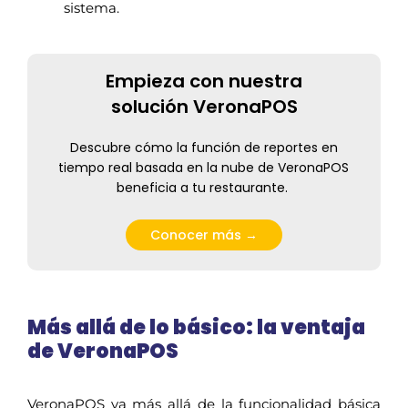
sistema.
Empieza con nuestra
solución VeronaPOS
Descubr
e
cómo la función de
reportes en
tiempo real
basad
a
en la nube de VeronaPOS
beneficia a
t
u restaurante.
Conocer más →
Más allá de lo básico: la ventaja
de VeronaPOS
VeronaPOS va más allá de la funcionalidad básica