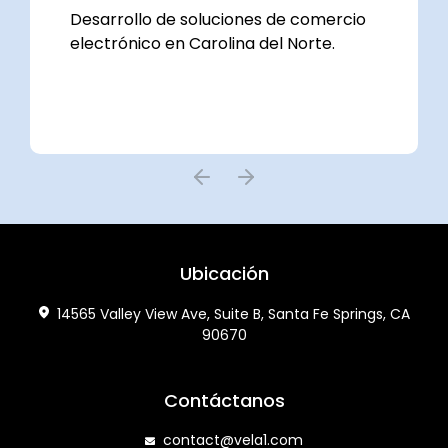
omercio
Lanzamiento del software de gestió
te.
de limpieza en seco.
Ubicación
14565 Valley View Ave, Suite B, Santa Fe Springs, CA
90670
Contáctanos
contact@vela1.com